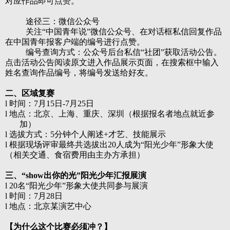
对应作品即可点赞。
途径三：微信公众号
关注“中国青年说”微信公众号、在对话框私信回复作品
在中国青年报客户端的编号进行点赞。
编号查询方式：公众号后台私信“社团”获取活动公告。
点击活动公告阅读原文进入作品展示页面，在搜索框中输入
姓名查询作品编号，将编号发送给好友。
二、区域复赛
l
时间：
7月15日-7月25日
l 地点：北京、上海、重庆、深圳（根据报名者地点就近参
加）
l 选拔方式：5分钟个人阐述+才艺、技能展示
l
根据现场评审最终共选拔出
20人成为“阳光少年”形象大使
（相关交通、食宿费用由主办方承担）
三、
“
show出你的光
”
阳光少年汇报展演
l 20名“阳光少年”形象大使共同参与展演
l
时间：
7月28日
l 地点：北京某演艺中心
【为什么这个比赛必须冲？】