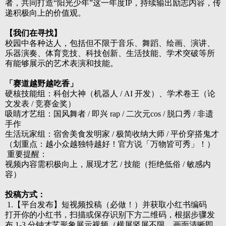
者，共同打造“阳光少年”这一年度IP，持续输出励志内容，传
递积极向上的价值观。
【
我们在寻找
】
校园中各种达人，包括但不限于音乐、舞蹈、绘画、演讲、
乐器演奏、体育竞技、科技创新、生活技能、学术突破等所
有能够展示的艺术表演和技能。
「赛道越野越吃香」
硬核技能组：科创大神（机器人 / AI 开发）、学术卷王（论
文发表 / 竞赛金奖）
吸睛才艺组：国风舞者 / 即兴 rap / 二次元cos / 脱口秀 / 非遗
手作
生活玩家组：宿舍美食发明家 / 极简收纳大师 / 平价穿搭鬼才
（划重点：越小众越独特越好！官方说「万物皆可秀」！）
重要提醒：
视频内容需积极向上，展现才艺
/ 技能（拒绝低俗 / 敏感内
容）
投稿方式：
1.【平台发布】短视频投稿（必做！）并获取小红书编码
打开你的小红书，扫描或保存识别下方二维码，根据步骤发
布
1-3 分钟才艺形象展示视频（横屏竖屏不限，画面清晰即