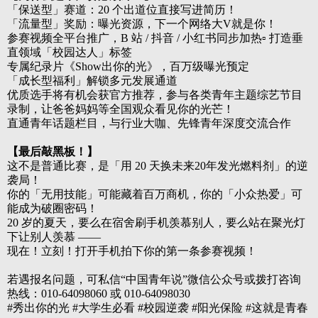
「保送型」赛道：20 个出道位直接写进简历！
「流量型」奖励：曝光资源，下一个网络大V就是你！
参赛视频全平台推广，
B 站 / 抖音 / 小红书同步加热
▫️ 打造垂
直领域「校园达人」标签
专属纪录片《
Show出你的光》，百万级曝光预定
「成长型福利」解锁多元发展通道
优质选手将有机会获官方推荐，参与各类青年主题综艺节目
录制，让爸爸妈妈等全国观众看见你的光芒！
直通青年话题栏目，与行业大咖、先锋青年深度交流合作
【最后敲黑板！】
这不是普通比赛，是「用
20 天换未来20年发光燃料剂」的逆
袭局！
你的「无用技能」可能藏着百万商机，你的「小众热爱」可
能成为破圈密码！
20 岁的夏天，要么在宿舍刷手机羡慕别人，要么站在聚光灯
下让别人羡慕 ——
现在！立刻！打开手机拍下你的第一条参赛视频！
若遇报名问题，可私信
“中国青年说”微信公众号或拨打咨询
热线：
010-64098060 或 010-64098030
#秀出你的光 #大学生必看 #校园逆袭 #阳光保险 #这就是青春