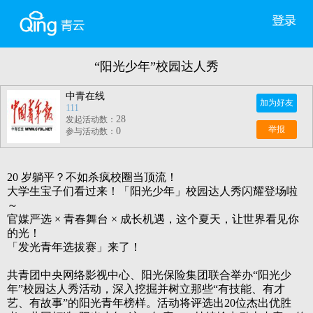
“阳光少年”校园达人秀
中青在线
加为好友
111
28
发起活动数：
举报
0
参与活动数：
20 岁躺平？不如杀疯校圈当顶流！
大学生宝子们看过来！「阳光少年」校园达人秀闪耀登场啦
～
官媒严选
× 青春舞台 × 成长机遇，这个夏天，让世界看见你
的光！
「发光青年选拔赛」来了！
共青团中央网络影视中心、阳光保险集团联合举办“阳光少
年”校园达人秀活动，
深入挖掘并树立那些
“有技能、有才
艺、有故事”的阳光青年榜样
。
活动将评选出
20位杰出优胜